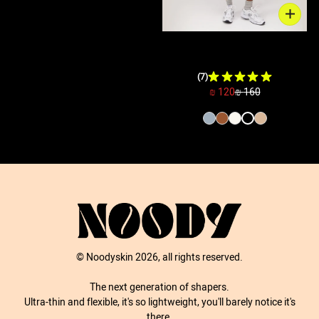
תחתון מחטב סימלס - גזרה
גבוהה | שחור
(7)
120 ₪
160 ₪
© Noodyskin 2026, all rights reserved.
The next generation of shapers.
Ultra-thin and flexible, it's so lightweight, you'll barely notice it's
there.