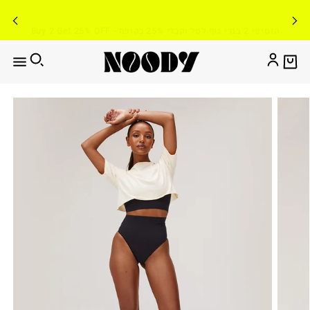
Buy 2 Get 25% OFF - הוסיפי 2 בגדי גוף לסל וקבלי 25% בקופה