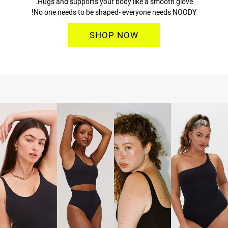
Hugs and supports your body like a smooth glove.
No one needs to be shaped- everyone needs NOODY!
SHOP NOW