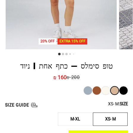
20% OFF
EXTRA 15% OFF
טופ סימלס - כתף אחת | ניוד
160 ₪
200 ₪
XS- M
SIZE:
SIZE GUIDE
M-XL
XS- M