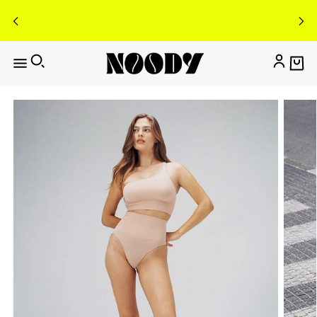
Buy 2 Get 25% OFF - הוסיפי 2 בגדי גוף לסל וקבלי 25% בקופה