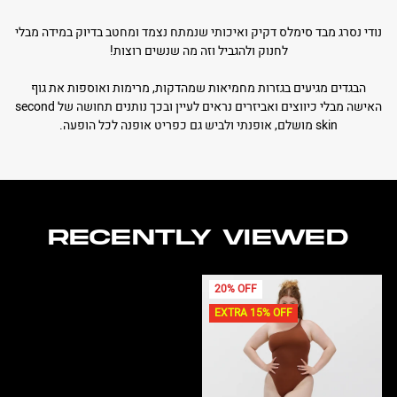
נודי נסרג מבד סימלס דקיק ואיכותי שנמתח נצמד ומחטב בדיוק במידה מבלי
לחנוק ולהגביל וזה מה שנשים רוצות!
הבגדים מגיעים בגזרות מחמיאות שמהדקות, מרימות ואוספות את גוף
האישה מבלי כיווצים ואביזרים נראים לעיין ובכך נותנים תחושה של second
skin מושלם, אופנתי ולביש גם כפריט אופנה לכל הופעה.
RECENTLY VIEWED
20% OFF
EXTRA 15% OFF