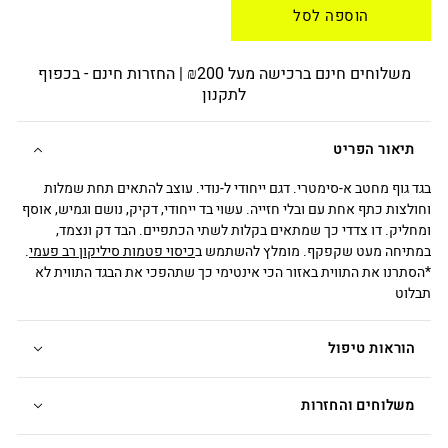
הוספה לסל
משלוחים חינם ברכישה מעל ₪200 | החזרות חינם - בכפוף
לתקנון
תיאור הפריט
בגד גוף מחטב א-סימטרי. דגם ייחודי ל-נודי. עוצב להתאים תחת שמלות
וחולצות כתף אחת עם ובלי חזייה. עשוי בד ייחודי, דקיק, נושם וגמיש, אוסף
ומחליק. דו צדדי כך שמתאים בקלות לשתי הכתפיים. הבד דק ונצמד,
במתיחה מעט שקפקף. מומלץ להשתמש ב
כיסוי פטמות סיליקון רב פעמי
.
*הסתרנו את התווית באזור הכי אינטימי כך שתהפכי את הבגד התווית לא
תבלוט
הוראות טיפול
משלוחים והחזרות