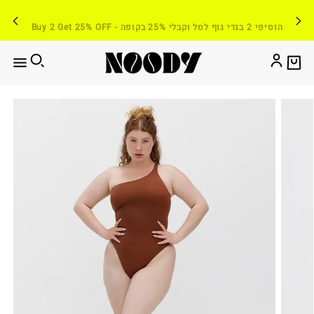
Buy 2 Get 25% OFF - הוסיפי 2 בגדי גוף לסל וקבלי 25% בקופה