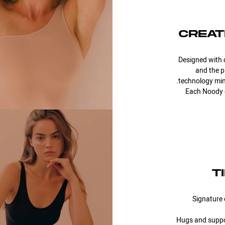
creat
Designed with 
and the p
technology min
Each Noody 
t
Signature 
Hugs and suppor