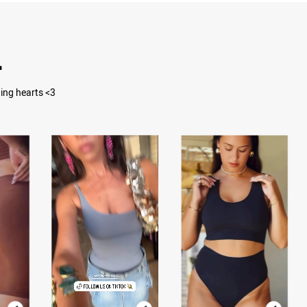
L
ning hearts <3