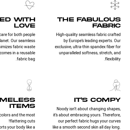
ed with
the fabulous
love
fabric
care for both people
High-quality seamless fabric crafted
lanet. Our seamless
by Europe’s leading experts. Our
imizes fabric waste.
exclusive, ultra-thin spandex fiber for
comes in a reusable
unparalleled softness, stretch, and
fabric bag.
flexibility.
imeless
it's compy
items
Noody isn’t about changing shapes,
colors and the most
it’s about embracing yours. Therefore,
flattering cuts!
our perfect fabric hugs your curves
ts your body like a
like a smooth second skin all day long.