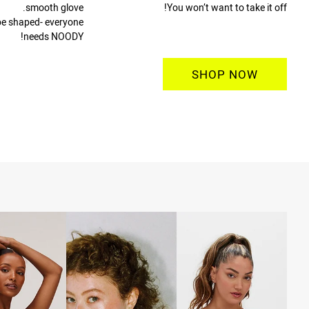
smooth glove.
You won’t want to take it off!
be shaped- everyone
needs NOODY!
SHOP NOW