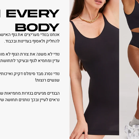
N EVERY
BODY
אנחנו בנודי מעריצים את גוף האישה
להחליק ולאסוף בעדינות ובכבוד.
נודי לא משנה את צורת הגוף לא מו
עדין ומחמיא לגוף ובעיקר לתחושת 
נודי נסרג מבד סימלס דקיק ואיכותי
שנשים רוצות!
הבגדים מגיעים בגזרות מחמיאות שמ
נראים לעיין ובכך נותנים תחושה של second skin מושלם, אופנתי ולביש גם כפריט אופנה לכל הופ